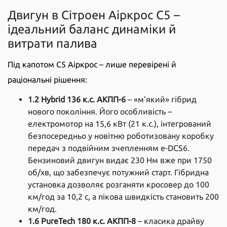
Двигун в Сітроен Аіркрос С5 –
ідеальний баланс динаміки й
витрати палива
Під капотом С5 Аіркрос – лише перевірені й
раціональні рішення:
1.2 Hybrid 136 к.с. АКПП-6
– «м’який» гібрид
нового покоління. Його особливість –
електромотор на 15,6 кВт (21 к.с.), інтегрований
безпосередньо у новітню роботизовану коробку
передач з подвійним зчепленням е-DCS6.
Бензиновий двигун видає 230 Нм вже при 1750
об/хв, що забезпечує потужний старт. Гібридна
установка дозволяє розганяти кросовер до 100
км/год за 10,2 с, а пікова швидкість становить 200
км/год.
1.6 PureTech 180 к.с. АКПП-8
– класика драйву