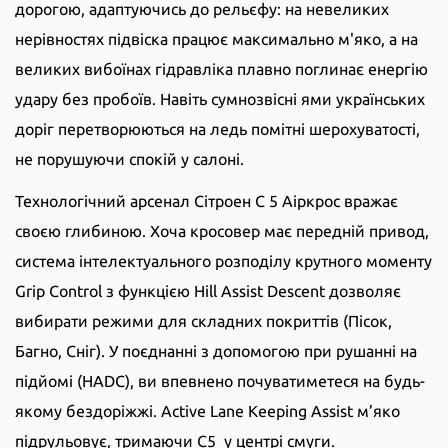
дорогою, адаптуючись до рельєфу: на невеликих
нерівностях підвіска працює максимально м'яко, а на
великих вибоїнах гідравліка плавно поглинає енергію
удару без пробоїв. Навіть сумнозвісні ями українських
доріг перетворюються на ледь помітні шерохуватості,
не порушуючи спокій у салоні.
Технологічний арсенал Сітроен С 5 Аіркрос вражає
своєю глибиною. Хоча кросовер має передній привод,
система інтелектуального розподілу крутного моменту
Grip Control з функцією Hill Assist Descent дозволяє
вибирати режими для складних покриттів (Пісок,
Багно, Сніг). У поєднанні з допомогою при рушанні на
підйомі (HADC), ви впевнено почуватиметеся на будь-
якому бездоріжжі. Active Lane Keeping Assist м’яко
підрульовує, тримаючи С5 у центрі смуги.