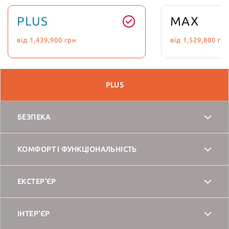
PLUS
MAX
від
1,439,900
грн
від
1,529,800
гр
PLUS
БЕЗПЕКА
ABS - антиблокувальна система
КОМФОРТ І ФУНКЦІОНАЛЬНІСТЬ
Електропідсилювач керма
ЕКСТЕР'ЄР
EBA - електронний асистент
екстреного гальмування
Фарба металік
ІНТЕР'ЄР
БІЛИЙ
Електричні склопідйомники
передніх та задніх дверей
EBD - cистема розподілення