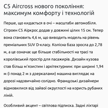
C5 Aircross нового покоління:
максимум комфорту і технологій
Перше, що кидається в очі – масштаби автомобіля.
Сітроен С5 Аіркрос додав у довжині цілих 15 см. Тепер
вона становить 4,6 м, що виводить модель на рівень
преміальних SUV D-класу. Колісна база зросла до 2,78
м, а це означає ще більше стабільності на трасі та
королівський простір для пасажирів. Дизайн кузова
став більш м’язистим і архітектурним: при ширині 1,94
м (і понад 2 м з дзеркалами) машина виглядає на
дорозі надзвичайно солідно. Французькі дизайнери
відмовилися від зайвої округлості на користь рубаних
ліній.
Особливий акцент – світлова підписка. Задні ліхтарі