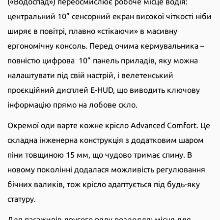
(«Водоспад») переосмислює робоче місце водія:
центральний 10” сенсорний екран високої чіткості ніби
ширяє в повітрі, плавно «стікаючи» в масивну
ергономічну консоль. Перед очима кермувальника –
повністю цифрова 10” панель приладів, яку можна
налаштувати під свій настрій, і велетенський
проєкційний дисплей E-HUD, що виводить ключову
інформацію прямо на лобове скло.
Окремої оди варте кожне крісло Advanced Comfort. Це
складна інженерна конструкція з додатковим шаром
піни товщиною 15 мм, що чудово тримає спину. В
новому поколінні додалася можливість регулювання
бічних валиків, тож крісло адаптується під будь-яку
статуру.
Для пасажирів другого ряду роздолля: місця для