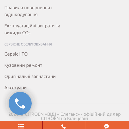
Правила повернення і
відшкодування
Експлуатаційні витрати та
викиди СО
2
СЕРВІСНЕ ОБСЛУГОВУВАННЯ
Сервіс і ТО
Кузовний ремонт
Оригінальні запчастини
Аксесуари
2026 © CITROËN «ВІДІ – Елеганс» - офіційний дилер
CITROËN на Кільцевій