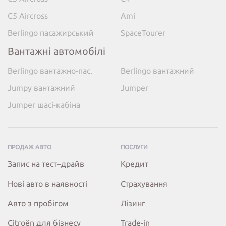
C5 Aircross
Ami
Berlingo пасажирський
SpaceTourer
Вантажні автомобілі
Berlingo вантажно-пас.
Berlingo вантажний
Jumpy вантажний
Jumper
Jumper шасі-кабіна
ПРОДАЖ АВТО
ПОСЛУГИ
Запис на тест–драйв
Кредит
Нові авто в наявності
Страхування
Авто з пробігом
Лізинг
Citroёn для бізнесу
Trade-in