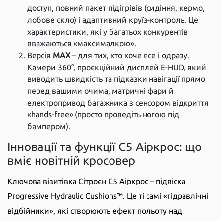
доступ, повний пакет підігрівів (сидіння, кермо,
лобове скло) і адаптивний круїз-контроль. Це
характеристики, які у багатьох конкурентів
вважаються «максималкою».
Версія
MAX
– для тих, хто хоче все і одразу.
Камери 360°, проєкційний дисплей E-HUD, який
виводить швидкість та підказки навігації прямо
перед вашими очима, матричні фари й
електропривод багажника з сенсором відкриття
«hands-free» (просто проведіть ногою під
бампером).
Інновації та функції С5 Аіркрос: що
вміє новітній кросовер
Ключова візитівка Сітроєн С5 Аіркрос – підвіска
Progressive Hydraulic Cushions™. Це ті самі «гідравлічні
відбійники», які створюють ефект польоту над