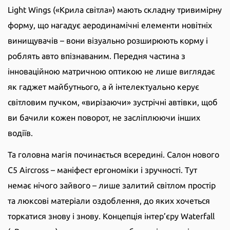
Light Wings («Крила світла») мають складну тривимірну
форму, що нагадує аеродинамічні елементи новітніх
винищувачів – вони візуально розширюють корму і
роблять авто впізнаваним. Передня частина з
інноваційною матричною оптикою не лише виглядає
як гаджет майбутнього, а й інтелектуально керує
світловим пучком, «вирізаючи» зустрічні автівки, щоб
ви бачили кожен поворот, не засліплюючи інших
водіїв.
Та головна магія починається всередині. Салон нового
C5 Aircross – маніфест ергономіки і зручності. Тут
немає нічого зайвого – лише залитий світлом простір
та люксові матеріали оздоблення, до яких хочеться
торкатися знову і знову. Концепція інтер’єру Waterfall