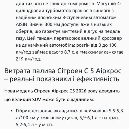
для тих, хто не звик до компромісів. Могутній 4-
циліндровий турбомотор працює в синергії з
надійним японським 8-ступеневим автоматом
AISIN. Значні 300 Нм доступні вже з низьких
обертів, що гарантує миттєвий відгук на педаль
газу. Цей тандем перетворює великий кросовер
на динамічний автомобіль: розгін від 0 до 100
км/год займає всього 8,7 с, а «максималка» сягає
219 км/год.
Витрата палива Сітроен С 5 Аіркрос
– реальні показники і ефективність
Нова модель Сітроен Аіркрос С5 2026 року доводить,
що великий SUV може бути ощадливим:
Гібрид дозволяє вкладатися в неймовірні 5,5-5,8
л/100 км у змішаному циклі, 5,9-6,1 л – на трасі,
5,2-5,4 л – у місті.