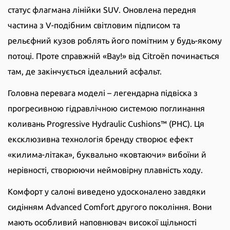
статус флагмана лінійки SUV. Оновлена передня
частина з V-подібним світловим підписом та
рельєфний кузов роблять його помітним у будь-якому
потоці. Проте справжній «Вау!» від Citroën починається
там, де закінчується ідеальний асфальт.
Головна перевага моделі – легендарна підвіска з
прогресивною гідравлічною системою поглинання
коливань Progressive Hydraulic Cushions™ (PHC). Ця
ексклюзивна технологія бренду створює ефект
«килима-літака», буквально «ковтаючи» вибоїни й
нерівності, створюючи неймовірну плавність ходу.
Комфорт у салоні виведено удосконалено завдяки
сидінням Advanced Comfort другого покоління. Вони
мають особливий наповнювач високої щільності