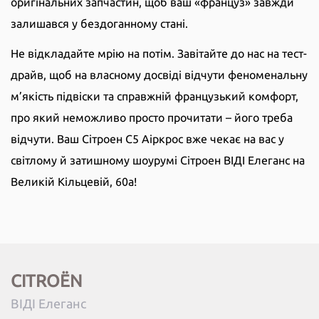
оригінальних запчастин, щоб ваш «француз» завжди
залишався у бездоганному стані.
Не відкладайте мрію на потім. Завітайте до нас на тест-
драйв, щоб на власному досвіді відчути феноменальну
м’якість підвіски та справжній французький комфорт,
про який неможливо просто прочитати – його треба
відчути. Ваш Сітроен С5 Аіркрос вже чекає на вас у
світлому й затишному шоурумі Сітроен ВІДІ Елеганс на
Великій Кільцевій, 60а!
CITROËN
ВІДІ Елеганс