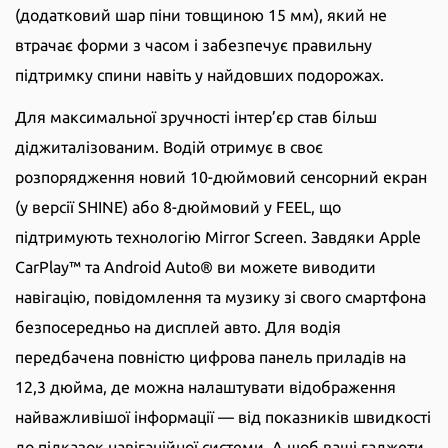
(додатковий шар піни товщиною 15 мм), який не
втрачає форми з часом і забезпечує правильну
підтримку спини навіть у найдовших подорожах.
Для максимальної зручності інтер’єр став більш
діджиталізованим. Водій отримує в своє
розпорядження новий 10-дюймовий сенсорний екран
(у версії SHINE) або 8-дюймовий у FEEL, що
підтримують технологію Mirror Screen. Завдяки Apple
CarPlay™ та Android Auto® ви можете виводити
навігацію, повідомлення та музику зі свого смартфона
безпосередньо на дисплей авто. Для водія
передбачена повністю цифрова панель приладів на
12,3 дюйма, де можна налаштувати відображення
найважливішої інформації — від показників швидкості
до підказок навігаційної системи. А щоб ваші гаджети