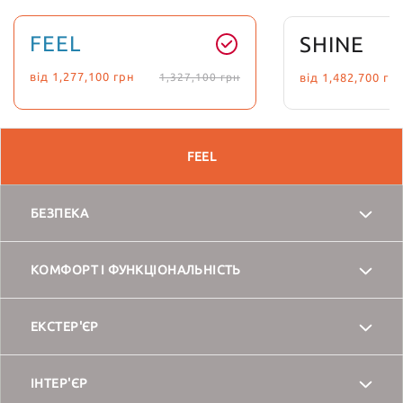
FEEL
SHINE
від
1,277,100
грн
від
1,482,700
гр
1,327,100
грн
FEEL
БЕЗПЕКА
ABS - антиблокувальна система
КОМФОРТ І ФУНКЦІОНАЛЬНІСТЬ
Електропідсилювач керма
ЕКСТЕР'ЄР
Іммобілайзер
Малорозмірне запасне колесо
ІНТЕР'ЄР
Підігрів передніх сидінь
Grip Control - забезпечення