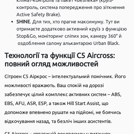
клімат-контроль та пакет «Безпека» (круїз-
контроль, система попередження про зіткнення
Active Safety Brake).
SHINE
. Для тих, хто прагне максимуму. Тут ви
отримаєте додатково активний круїз з функцією
Stop&Go, моніторинг сліпих зон, камеру 360° й
оздоблення салону алькантарою Urban Black.
Технології та функції C5 Aircross:
повний огляд можливостей
Сітроен C5 Аіркрос – інтелектуальний помічник. Його
можливості вражають. Ваш спокій на дорозі
забезпечує цілий комплекс активних систем – ABS,
EBS, AFU, ASR, ESP, а також Hill Start Assist, що
допоможе впевнено рушати на підйомі, не боячись
відкочування назад, та безліч інших асистентів.
C5 Aircross – справжній рекордсмен у питаннях