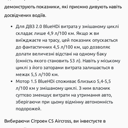
демонструють показники, які приємно дивують навіть
досвідчених водіїв.
Для ДВЗ 2.0 BlueHDi витрата у змішаному циклі
складає лише 4,9 л/100 км. Якщо ж ви
виїжджаєте на трасу, цей показник опускається
до фантастичних 4,5 л/100 км, що дозволяє
долати величезні відстані на одному баку
(ємність якого становить 53 л). Навіть у міському
циклі з його заторами витрата залишається в
межах 5,5 л/100 км.
Мотор 1.5 BlueHDi споживає близько 5,4-5,5
л/100 км у змішаному циклі. З ним власник
суттєво зменшує витрати на утримання авто,
зберігаючи при цьому відмінну автономність
подорожей.
Вибираючи Сітроен C5 Aircross, ви інвестуєте в