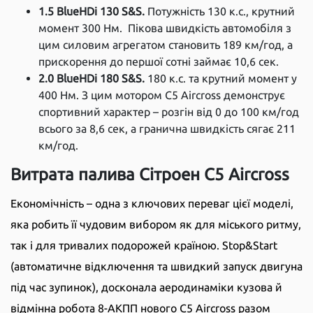
1.5 BlueHDi 130 S&S.
Потужність 130 к.с., крутний
момент 300 Нм. Пікова швидкість автомобіля з
цим силовим агрегатом становить 189 км/год, а
прискорення до першої сотні займає 10,6 сек.
2.0 BlueHDi 180 S&S.
180 к.с. та крутний момент у
400 Нм. З цим мотором C5 Aircross демонструє
спортивний характер – розгін від 0 до 100 км/год
всього за 8,6 сек, а гранична швидкість сягає 211
км/год.
Витрата палива Сітроен С5 Aircross
Економічність – одна з ключових переваг цієї моделі,
яка робить її чудовим вибором як для міського ритму,
так і для тривалих подорожей країною. Stop&Start
(автоматичне відключення та швидкий запуск двигуна
під час зупинок), досконала аеродинаміки кузова й
відмінна робота 8-АКПП нового C5 Aircross разом