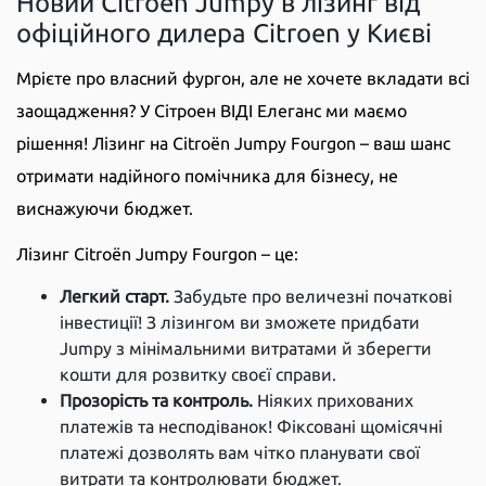
Новий Citroёn Jumpy в лізинг від
офіційного дилера Citroen у Києві
Мрієте про власний фургон, але не хочете вкладати всі
заощадження? У Сітроен ВІДІ Елеганс ми маємо
рішення! Лізинг на Citroën Jumpy Fourgon – ваш шанс
отримати надійного помічника для бізнесу, не
виснажуючи бюджет.
Лізинг Citroën Jumpy Fourgon – це:
Легкий старт.
Забудьте про величезні початкові
інвестиції! З лізингом ви зможете придбати
Jumpy з мінімальними витратами й зберегти
кошти для розвитку своєї справи.
Прозорість та контроль.
Ніяких прихованих
платежів та несподіванок! Фіксовані щомісячні
платежі дозволять вам чітко планувати свої
витрати та контролювати бюджет.