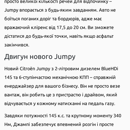
просто великої кількості речей для відпочинку –
Jumpy впорається з будь-яким завданням. Авто не
боїться поганих доріг та бордюрів, адже має
вражаючий кліренс від 17,5 до 20 см. Ви зможете
дістатися до будь-якої точки, навіть якщо асфальт
закінчився.
Двигун нового Jumpy
Новий Citroën Jumpy з 2-літровим дизелем BlueHDi
145 та 6-ступінчастою механічною КПП – справжній
енерджайзер для вашого бізнесу. Він не просто везе
вантаж, він робить це з пристрастю і драйвом, який
відчувається у кожному натисканні на педаль газу.
Завдяки потужності 145 к.с. та крутному моменту 340
Нм, Джампі забезпечує впевнений розгін і просте