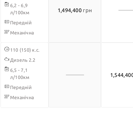
6,2 - 6,9
швидкості + Coffee break aler
1,494,400
грн
л/100км
Передній
Пакет "погані дороги"
Механічна
Камера заднього огляду на 180°
110 (150) к.с.
+ задні датчики паркування
Дизель 2.2
6,5 - 7,1
1,544,40
л/100км
Передній
Механічна