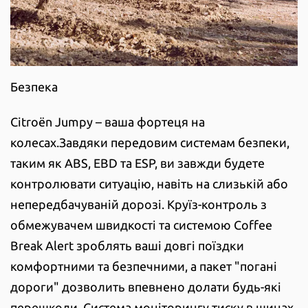
Безпека
Citroën Jumpy – ваша фортеця на
колесах.Завдяки передовим системам безпеки,
таким як ABS, EBD та ESP, ви завжди будете
контролювати ситуацію, навіть на слизькій або
непередбачуваній дорозі. Круїз-контроль з
обмежувачем швидкості та системою Coffee
Break Alert зроблять ваші довгі поїздки
комфортними та безпечними, а пакет "погані
дороги" дозволить впевнено долати будь-які
перешкоди. Система моніторингу тиску в шинах