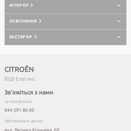
ІНТЕР'ЄР
ОСВІТЛЕННЯ
ЕКСТЕР'ЄР
CITROËN
ВІДІ Елеганс
Зв’яжіться з нами
за телефоном:
044 591 80 00
Або приїздіть до нас:
вул. Велика Кільцева, 60