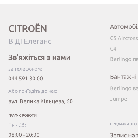
Автомобі
CITROËN
C5 Aircross
ВІДІ Елеганс
C4
Зв’яжіться з нами
Berlingo 
за телефоном:
Вантажні
044 591 80 00
Berlingo в
Або приїздіть до нас:
Jumper
вул. Велика Кільцева, 60
ГРАФІК РОБОТИ
ПРОДАЖ АВТО
Пн - Сб:
08:00 - 20:00
Запис на 