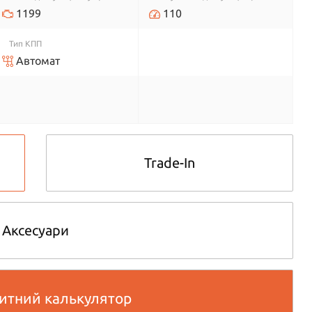
1199
110
Тип КПП
Автомат
Trade-In
Аксесуари
итний калькулятор