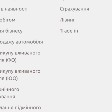
 в наявності
Страхування
робігом
Лізинг
ля бізнесу
Trade-in
одажу автомобіля
викупу вживаного
ля (ФО)
викупу вживаного
ля (ЮО)
хнічного
ування
дання підмінного