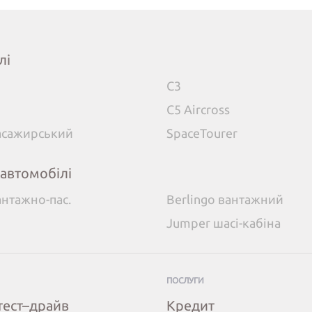
лі
C3
C5 Aircross
пасажирський
SpaceTourer
 автомобілі
антажно-пас.
Berlingo вантажний
Jumper шасі-кабіна
ПОСЛУГИ
тест–драйв
Кредит