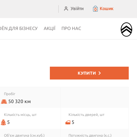
Увійти
Кошик
0
OЁN ДЛЯ БІЗНЕСУ
АКЦІЇ
ПРО НАС
КУПИТИ
Пробіг
50 320 км
Кiлькiсть мiсць, шт
Кiлькiсть дверей, шт
5
5
Об'єм двигуна (см.куб.)
Потужність двигуна (к.с.)