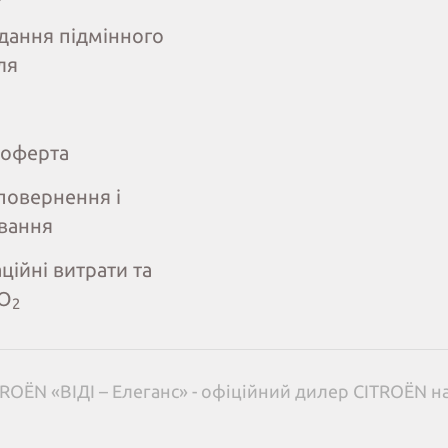
дання підмінного
ля
 оферта
повернення і
вання
ційні витрати та
СО
2
ROËN «ВІДІ – Елеганс» - офіційний дилер CITROËN н