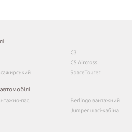
лі
C3
C5 Aircross
пасажирський
SpaceTourer
 автомобілі
антажно-пас.
Berlingo вантажний
Jumper шасі-кабіна