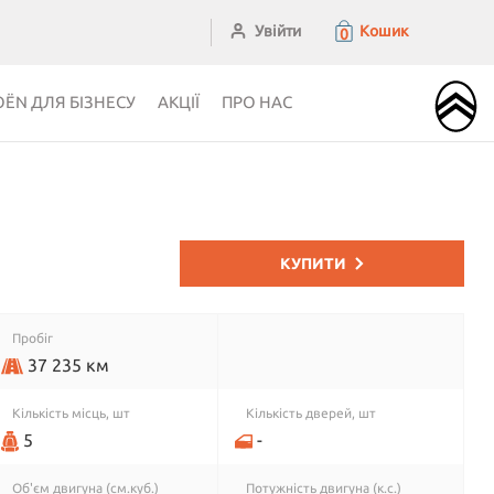
Увійти
Кошик
0
OЁN ДЛЯ БІЗНЕСУ
АКЦІЇ
ПРО НАС
КУПИТИ
Пробіг
37 235 км
Кiлькiсть мiсць, шт
Кiлькiсть дверей, шт
5
-
Об'єм двигуна (см.куб.)
Потужність двигуна (к.с.)