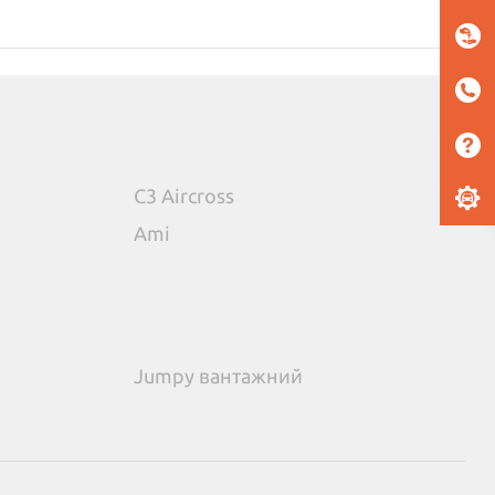
C3 Aircross
Ami
Jumpy вантажний