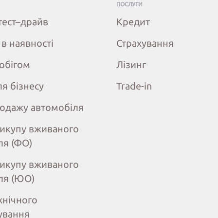
ПОСЛУГИ
тест–драйв
Кредит
 в наявності
Страхування
робігом
Лізинг
ля бізнесу
Trade-in
одажу автомобіля
викупу вживаного
ля (ФО)
викупу вживаного
ля (ЮО)
хнічного
ування