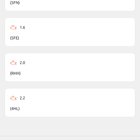
(5FN)
1.6
(5FE)
2.0
(RHH)
2.2
(4HL)