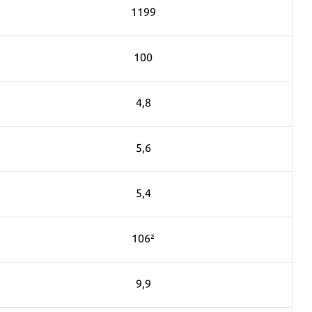
1199
100
4,8
5,6
5,4
106²
9,9