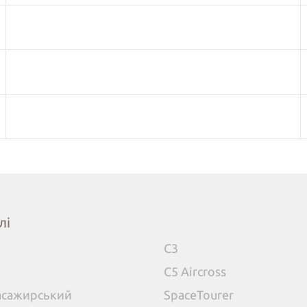
лі
C3
C5 Aircross
пасажирський
SpaceTourer