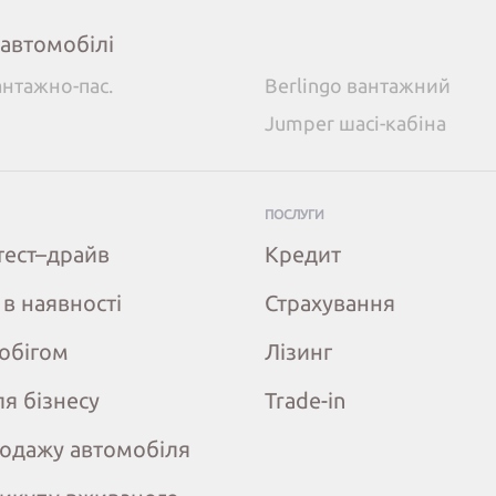
 автомобілі
антажно-пас.
Berlingo вантажний
Jumper шасі-кабіна
ПОСЛУГИ
тест–драйв
Кредит
 в наявності
Страхування
робігом
Лізинг
ля бізнесу
Trade-in
одажу автомобіля