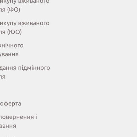
викупу вживаного
ля (ФО)
викупу вживаного
ля (ЮО)
хнічного
ування
дання підмінного
ля
 оферта
повернення і
вання