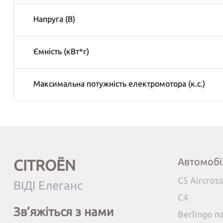
Напруга (В)
Ємність (кВт*г)
Максимальна потужність електромотора (к.с.)
Автомобі
CITROËN
C5 Aircross
ВІДІ Елеганс
C4
Зв’яжіться з нами
Berlingo 