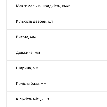
Максимальна швидкiсть, км/г
Кiлькiсть дверей, шт
Висота, мм
Довжина, мм
Ширина, мм
Колiсна база, мм
Кiлькiсть мiсць, шт