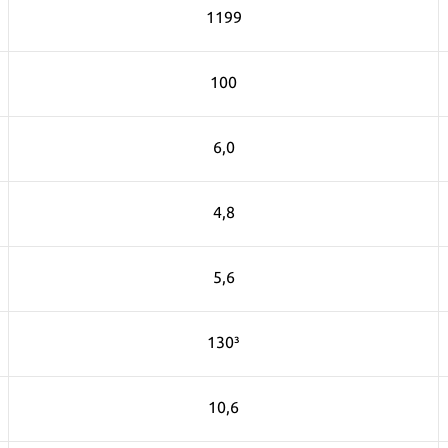
1199
100
6,0
4,8
5,6
130³
10,6