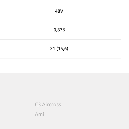
48V
0,876
21 (15,6)
C3 Aircross
Ami