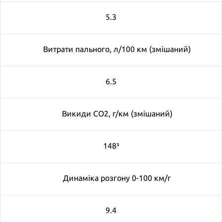
5.3
Витрати пального, л/100 км (змішаний)
6.5
Викиди CO2, г/км (змішаний)
148³
Динаміка розгону 0-100 км/г
9.4