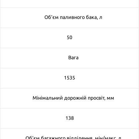
Об'єм паливного бака, л
50
Вага
1535
Мінімальний дорожній просвіт, мм
138
Об'єм багажного відділення, мін/макс, л