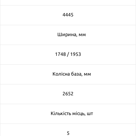
4445
Ширина, мм
1748 / 1953
Колiсна база, мм
2652
Кiлькiсть мiсць, шт
5