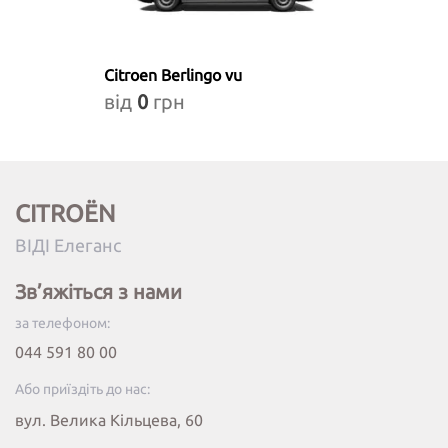
Citroen Berlingo vu
від
0
грн
CITROËN
ВІДІ Елеганс
Зв’яжіться з нами
за телефоном:
044 591 80 00
Або приїздіть до нас:
вул. Велика Кільцева, 60