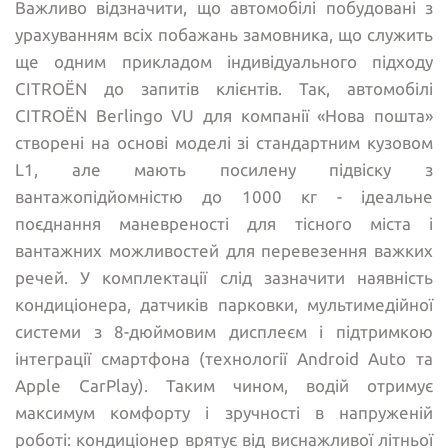
Важливо відзначити, що автомобілі побудовані з
урахуванням всіх побажань замовника, що служить
ще одним прикладом індивідуального підходу
CITROЁN до запитів клієнтів. Так, автомобілі
CITROЁN Berlingo VU для компанії «Нова пошта»
створені на основі моделі зі стандартним кузовом
L1, але мають посилену підвіску з
вантажопідйомністю до 1000 кг - ідеальне
поєднання маневреності для тісного міста і
вантажних можливостей для перевезення важких
речей. У комплектації слід зазначити наявність
кондиціонера, датчиків парковки, мультимедійної
системи з 8-дюймовим дисплеєм і підтримкою
інтеграції смартфона (технології Android Auto та
Apple CarPlay). Таким чином, водій отримує
максимум комфорту і зручності в напруженій
роботі: кондиціонер врятує від виснажливої літньої