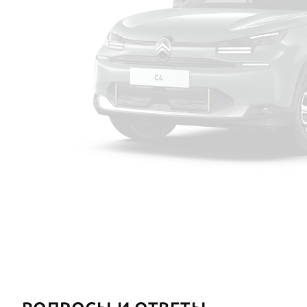
Новый клип черного цвета (вставка
Airbump® + вставка в переднем бампере)
Пакет наружной персонализации: Защитная
накладка в нижней части переднего
бампера цвета Mercury Grey Satin
Задний центральный подлокотник с
подставкой для чашки и люком для лыж
Багажник с двухпозиционным полом
Система безключевого доступа и запуска
двигателя Keyless Access+Внешние зеркала
заднего вида с функцией обогрева,
электрорегулировка и автосборка