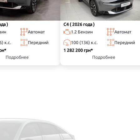
ода )
C4
( 2026 года )
зин
Автомат
1.2 Бензин
Автомат
) к.с.
Передний
100 (136) к.с.
Передний
рн*
1 282 200 грн*
Подробнее
Подробнее