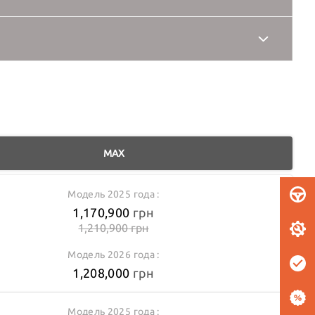
Адаптивный Круиз-контроль с функцией полной остановки
(PHC)
top&Go", Система предупреждения о столкновении "Forward
(БЕЛЫЙ SUM0, СЕРЫЙ SXM0, ЧЕРНЫЙ 9VM0)
llision Warning" и экстренное торможение в городском цикле
21,030
грн
движения "Advanced Emergency Braking System", Система
удержание полосы движения "Lane Keeping Assist", Система
познавания дорожных знаков, Адаптивный дальний свет "High
29,440
грн
m Assist", Система распознавания усталости водителя, Система
(не совместимо с ЧЕРНЫМ (9VM0) цветом кузова)
троля "слепых зон", Передние и задние датчики парковки (12
12,620
грн
сенсоров, камера + радар)
(для авто вы-ва с 01.05.2025)
46,260
грн
MAX
Модель 2025 года :
1,170,900
грн
1,210,900
грн
ЗЕЛЁНАЯ
Модель 2026 года :
1,208,000
грн
Модель 2025 года :