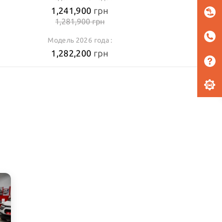
1,241,900
грн
1,281,900
грн
орный экран 10", цифровой радиоприемник, 6 динамиков, USB
ъем (type C) впереди, 2 USB-разъема (type A) спереди и сзади,
Модель 2026 года :
беспроводной Android Auto, Apple Car Play, Bluetooth с
1,282,200
грн
возможностью подключения 2х телефонов одновременно