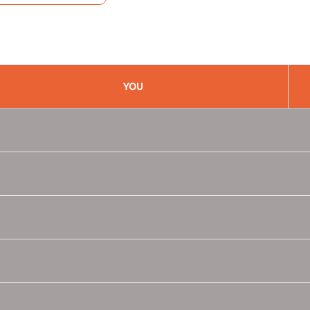
YOU
R16
 алмазной шлифовкой R17/MARIEM, шины 215/60 (Ø 690) мм
с