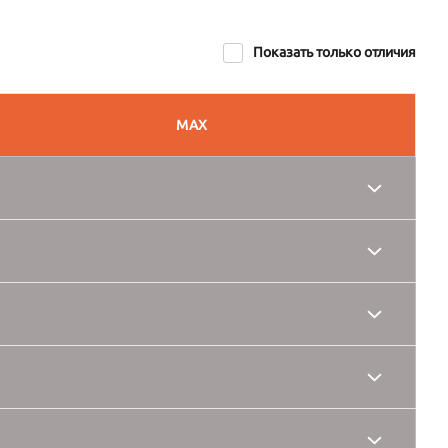
Показать только отличия
MAX
R16
 алмазной шлифовкой R17/MARIEM, шины 215/60 (Ø 690) мм