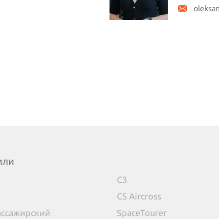
oleksa
или
C3
C5 Aircross
пассажирский
SpaceTourer