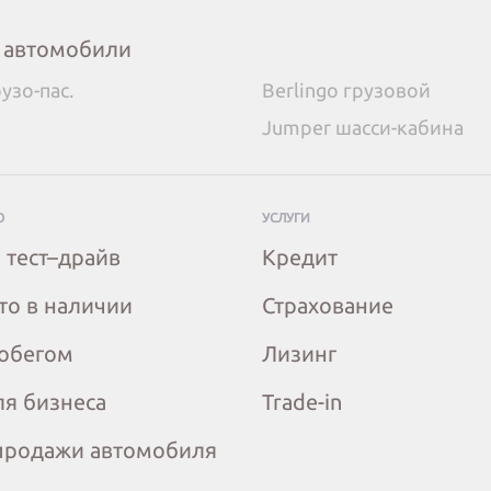
 автомобили
рузо-пас.
Berlingo грузовой
Jumper шасси-кабина
О
УСЛУГИ
 тест–драйв
Кредит
то в наличии
Страхование
робегом
Лизинг
ля бизнеса
Trade-in
продажи автомобиля