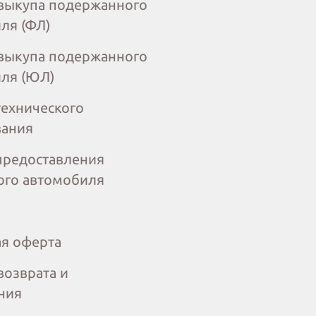
выкупа подержанного
ля (ФЛ)
выкупа подержанного
ля (ЮЛ)
технического
вания
предоставления
ого автомобиля
я оферта
возврата и
ния