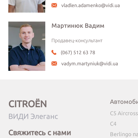
vladlen.adamenko@vidi.ua
Мартинюк Вадим
Продавец-консультант
(067) 512 63 78
vadym.martyniuk@vidi.ua
Автомоб
CITROËN
C5 Aircross
ВИДИ Элеганс
C4
Свяжитесь с нами
Berlingo 