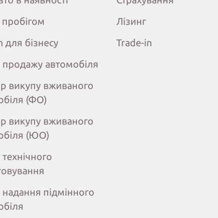
з пробігом
Лізинг
n для бізнесу
Trade-in
 продажу автомобіля
ір викупу вживаного
обіля (ФО)
ір викупу вживаного
обіля (ЮО)
 технічного
говування
 надання підмінного
обіля