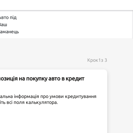
Авто під
Ваш
гаманець
Крок
1
з 3
зиція на покупку авто в кредит
тальна інформація про умови кредитування
іть всі поля калькулятора.