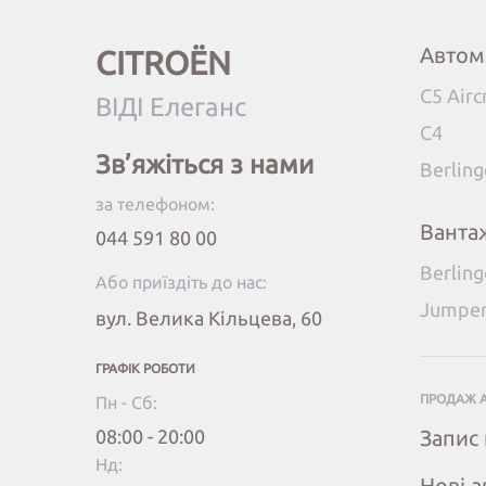
Автом
CITROËN
C5 Airc
ВІДІ Елеганс
C4
Зв’яжіться з нами
Berlin
за телефоном:
Ванта
044 591 80 00
Berlin
Або приїздіть до нас:
Jumpe
вул. Велика Кільцева, 60
ГРАФІК РОБОТИ
ПРОДАЖ 
Пн - Сб:
08:00 - 20:00
Запис 
Нд:
Нові а