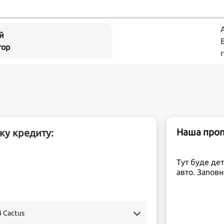
й
тор
Наша пропо
ку кредиту:
Тут буде де
авто. Заповн