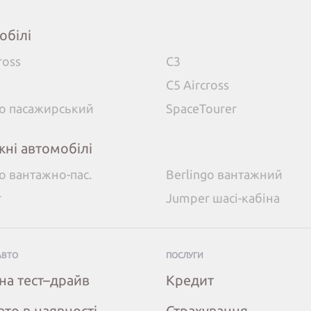
обілі
ross
C3
C5 Aircross
go пасажирський
SpaceTourer
жні автомобілі
go вантажно-пас.
Berlingo вантажний
r
Jumper шасі-кабіна
АВТО
ПОСЛУГИ
на тест–драйв
Кредит
вто в наявності
Страхування