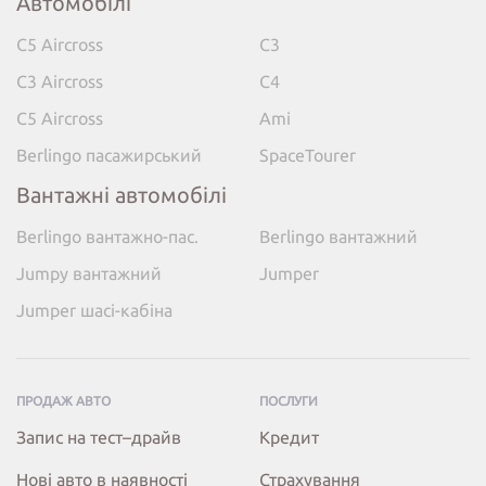
Автомобілі
C5 Aircross
C3
C3 Aircross
C4
C5 Aircross
Ami
Berlingo пасажирський
SpaceTourer
Вантажні автомобілі
Berlingo вантажно-пас.
Berlingo вантажний
Jumpy вантажний
Jumper
Jumper шасі-кабіна
ПРОДАЖ АВТО
ПОСЛУГИ
Запис на тест–драйв
Кредит
Нові авто в наявності
Страхування