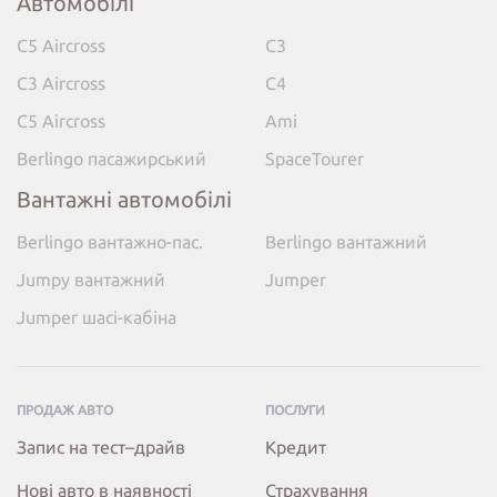
Автомобілі
C5 Aircross
C3
C3 Aircross
C4
C5 Aircross
Ami
Berlingo пасажирський
SpaceTourer
Вантажні автомобілі
Berlingo вантажно-пас.
Berlingo вантажний
Jumpy вантажний
Jumper
Jumper шасі-кабіна
ПРОДАЖ АВТО
ПОСЛУГИ
Запис на тест–драйв
Кредит
Нові авто в наявності
Страхування