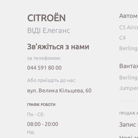
Автом
CITROËN
C5 Airc
ВІДІ Елеганс
C4
Зв’яжіться з нами
Berlin
за телефоном:
Ванта
044 591 80 00
Berlin
Або приїздіть до нас:
Jumpe
вул. Велика Кільцева, 60
ГРАФІК РОБОТИ
ПРОДАЖ 
Пн - Сб:
08:00 - 20:00
Запис 
Нд:
Нові а