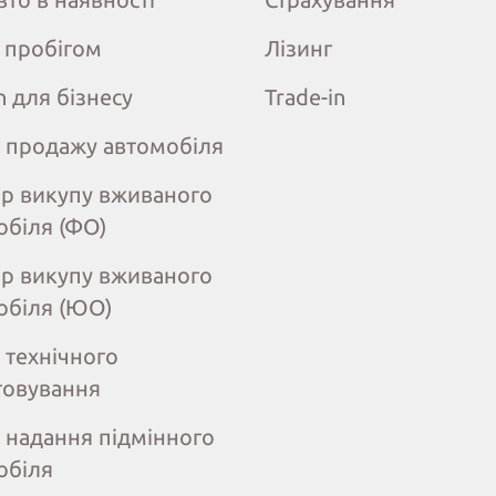
з пробігом
Лізинг
n для бізнесу
Trade-in
 продажу автомобіля
ір викупу вживаного
обіля (ФО)
ір викупу вживаного
обіля (ЮО)
 технічного
говування
 надання підмінного
обіля