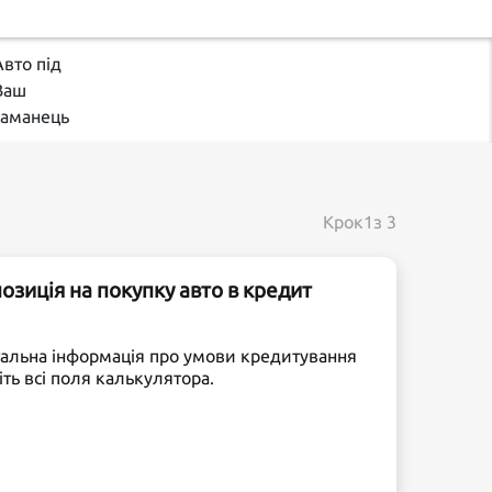
Авто під
Ваш
гаманець
Крок
1
з 3
зиція на покупку авто в кредит
тальна інформація про умови кредитування
іть всі поля калькулятора.