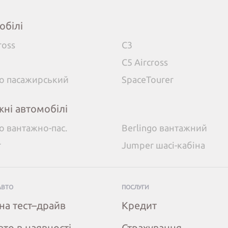
обілі
ross
C3
C5 Aircross
go пасажирський
SpaceTourer
жні автомобілі
go вантажно-пас.
Berlingo вантажний
r
Jumper шасі-кабіна
АВТО
ПОСЛУГИ
на тест–драйв
Кредит
вто в наявності
Страхування